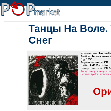
Танцы На Воле.
Снег
Исполнитель:
Танцы Н
Альбом:
Телевизионны
Год:
1996
Формат носителя:
CD
Лэйбл:
A+B Recordinc
Номер в каталоге:
PM 1
Товар отсутствует на
Если он будет переизд
Ори