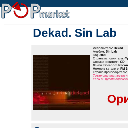
Dekad. Sin Lab
Исполнитель:
Dekad
Альбом:
Sin Lab
Год:
2005
Страна исполнителя:
Ф
Формат носителя:
CD
Лэйбл:
Boredom Recor
Номер в каталоге:
PM 1
Страна производитель:
Товар отсутствует на
Если он будет переизд
Ори