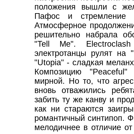
положения вышли с жел
Пафос и стремление 
Атмосферное продолжение
решительно набрала обо
"Tell Me". Electrocl
электротанцы рулят на "
"Utopia" - сладкая мелан
Композицию "Peaceful"
мирной. Но то, что агрес
вновь отважились ребя
забить ту же канву и про
как ни стараются заигры
романтичный синтипоп. Фр
мелодичнее в отличие от