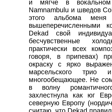
и мягче в вокальном
Namnambulu и шведов Col
этого альбома меня 
вышеперечисленными к
Dekad свой индивиду
бесчувственные хол
практически всех комп
говоря, в припевах) п
окраску с ярко выраже
марсельского трио 
многообещающее. Не сом
в волну романтичног
захлестнула как юг Евр
северную Европу (нордич
считаю, что Dekad прави