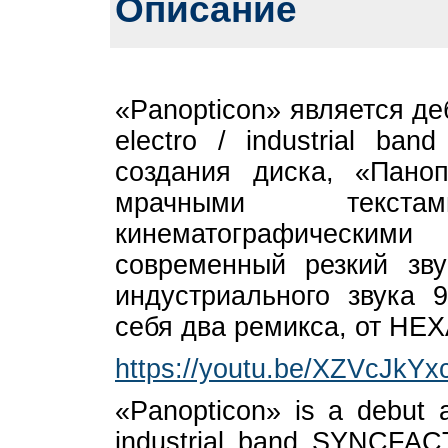
Описание
«Panopticon» является д
electro / industrial b
создания диска, «Пано
мрачными текст
кинематографическим
современный резкий зв
индустриального звука 
себя два ремикса, от HE
https://youtu.be/XZVcJkYx
«Panopticon» is a debut a
industrial band SYNCFAC