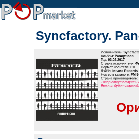
Syncfactory. Pan
Исполнитель:
Syncfact
Альбом:
Panopticon
Год:
03.02.2017
Страна исполнителя:
Ф
Формат носителя:
CD
Лэйбл:
Insane Records
Номер в каталоге:
PM 5
Страна производитель:
Товар отсутствует на
Если он будет переизд
Ори