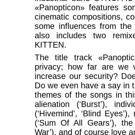
«Panopticon» features son
cinematic compositions, c
some influences from the 
also includes two rem
KITTEN.
The title track «Panopt
privacy; how far are we wi
increase our security? Does
Do we even have a say in 
themes of the songs in thi
alienation (‘Burst’), ind
(‘Hivemind’, ‘Blind Eyes’)
(‘Sum Of All Gears’), the 
War’), and of course love 