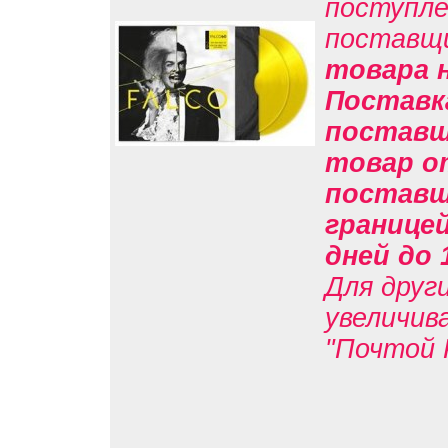
поступле
поставщ
товара н
Поставк
поставщи
товар о
поставщи
границе
дней до 
Для друг
увеличив
"Почтой 