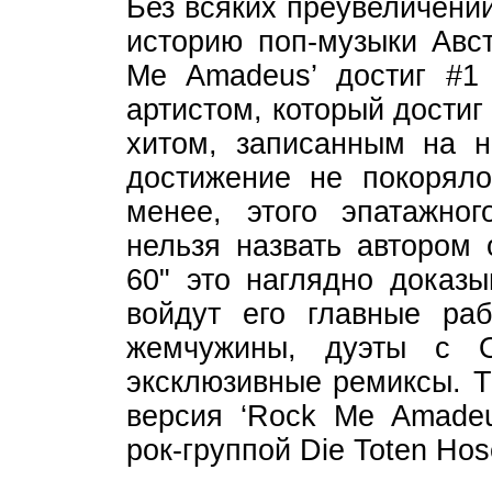
Без всяких преувеличений
историю поп-музыки Авст
Me Amadeus’ достиг #1
артистом, который дости
хитом, записанным на н
достижение не покоряло
менее, этого эпатажног
нельзя назвать автором 
60" это наглядно доказы
войдут его главные ра
жемчужины, дуэты с 
эксклюзивные ремиксы. Т
версия ‘Rock Me Amadeu
рок-группой Die Toten Hos