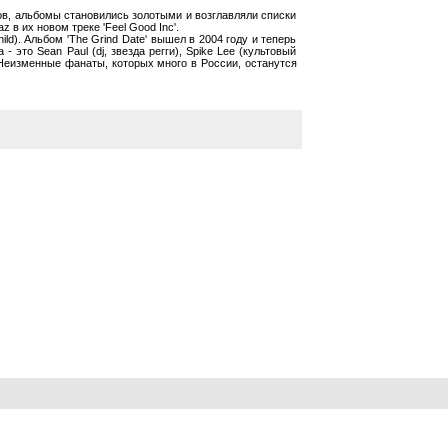
тов, альбомы становились золотыми и возглавляли списки
 в их новом треке 'Feel Good Inc'.
ld). Альбом 'The Grind Date' вышел в 2004 году и теперь
это Sean Paul (dj, звезда регги), Spike Lee (культовый
. Неизменные фанаты, которых много в России, останутся