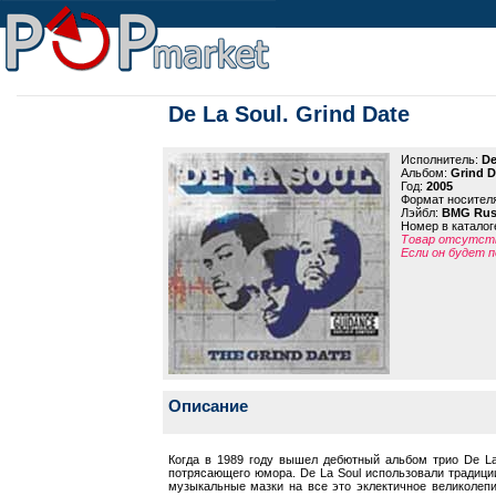
De La Soul. Grind Date
Исполнитель:
De
Альбом:
Grind D
Год:
2005
Формат носител
Лэйбл:
BMG Rus
Номер в каталог
Товар отсутств
Если он будет п
Описание
Когда в 1989 году вышел дебютный альбом трио De La 
потрясающего юмора. De La Soul использовали традици
музыкальные мазки на все это эклектичное великолеп