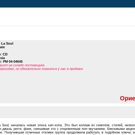
 La Soul
ate
я:
CD
sia
е:
PM 04-04645
ует на складе поставщика.
ереиздан, он обязательно появится у нас в продаже.
Орие
Soul, началась новая эпоха хип-хопа. Это был коллаж из семплов, стилей, низкого
и джаза, регги, фанк, смешивая это с откровенным поп-звучанием, блюзовыми акцен
ие. Получившая отличные отклики группа продолжила работать в подобном ключе, н