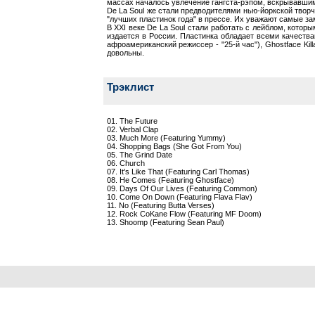
массах началось увлечение гангста-рэпом, вскрывавшим
De La Soul же стали предводителями нью-йоркской творч
"лучших пластинок года" в прессе. Их уважают самые заме
В XXI веке De La Soul стали работать с лейблом, которы
издается в России. Пластинка обладает всеми качествам
афроамериканский режиссер - "25-й час"), Ghostface Ki
довольны.
Трэклист
01. The Future
02. Verbal Clap
03. Much More (Featuring Yummy)
04. Shopping Bags (She Got From You)
05. The Grind Date
06. Church
07. It's Like That (Featuring Carl Thomas)
08. He Comes (Featuring Ghostface)
09. Days Of Our Lives (Featuring Common)
10. Come On Down (Featuring Flava Flav)
11. No (Featuring Butta Verses)
12. Rock CoKane Flow (Featuring MF Doom)
13. Shoomp (Featuring Sean Paul)