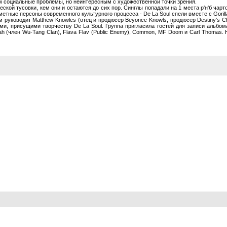
 социальные проблемы, но неинтересным с художественной точки зрения.
еской тусовки, кем они и остаются до сих пор. Синглы попадали на 1 места р'н'б чар
тные персоны современного культурного процесса - De La Soul спели вместе с Gorillaz
м руководит Matthew Knowles (отец и продюсер Beyonce Knowls, продюсер Destiny's Chi
и, присущими творчеству De La Soul. Группа пригласила гостей для записи альбома - 
llah (член Wu-Tang Clan), Flava Flav (Public Enemy), Common, MF Doom и Carl Thomas