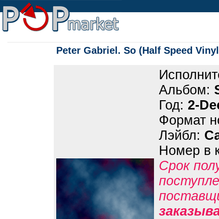
Peter Gabriel. So (Half Speed Vinyl
Исполнит
Альбом:
Год:
2-De
Формат н
Лэйбл:
Ca
Номер в 
Срок пол
поступле
поставщ
заказыв