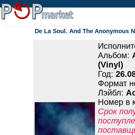
De La Soul. And The Anonymous N
Исполнит
Альбом:
(Vinyl)
Год:
26.0
Формат н
Лэйбл:
Ao
Номер в 
Срок пол
поступле
поставщ