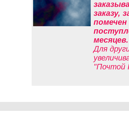
заказыв
заказу, 
помечен 
поступле
месяцев
Для друг
увеличив
"Почтой 