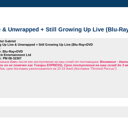
e & Unwrapped + Still Growing Up Live (Blu-R
ter Gabriel
 Up Live & Unwrapped + Still Growing Up Live (Blu-Ray+DVD
6
я:
Blu-Ray+DVD
ck Entertainment Ltd
е:
PM 08-32307
заказа Вами после его поступления на наш склад от поставщика
:
Внимание - данн
ли он не помечен как Товары EXPRESS). Срок поступления на наш склад до 3 м
дов, срок доставки увеличивается на 10-15 дней (доставка "Почтой России").