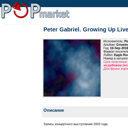
Peter Gabriel. Growing Up Liv
Исполнитель:
Pe
Альбом:
Growing
Год:
16-Sep-201
Формат носител
Лэйбл:
Eagle Ro
Номер в каталог
Срок получения 
за рубежом (ес
Для других горо
Описание
Запись концертного выступления 2003 года.