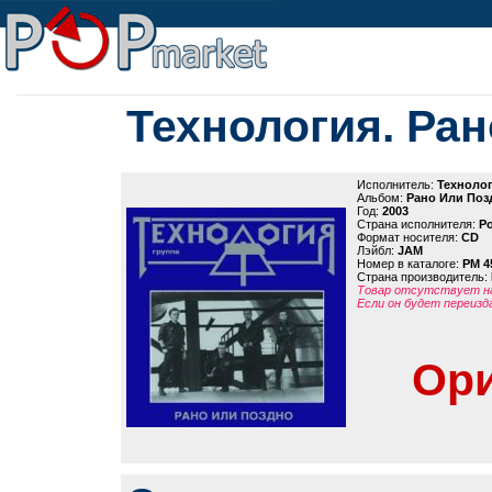
Технология. Ра
Исполнитель:
Техноло
Альбом:
Рано Или Поз
Год:
2003
Страна исполнителя:
Р
Формат носителя:
CD
Лэйбл:
JAM
Номер в каталоге:
PM 4
Страна производитель:
Товар отсутствует на
Если он будет переизд
Ори