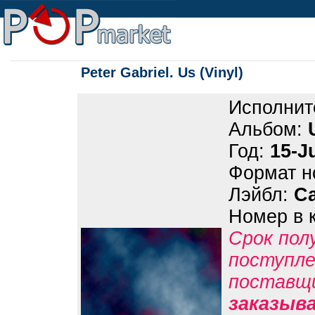
Peter Gabriel. Us (Vinyl)
Исполнит
Альбом:
Год:
15-J
Формат н
Лэйбл:
Ca
Номер в 
Срок пол
поступле
поставщ
заказыв