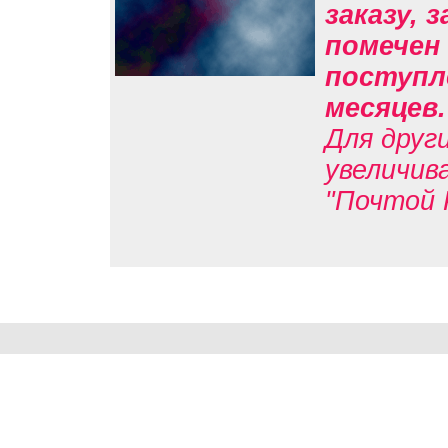
заказу, 
помечен 
поступле
месяцев
Для друг
увеличив
"Почтой 