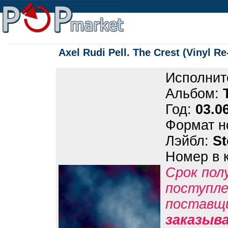
Axel Rudi Pell. The Crest (Vinyl R
Исполнит
Альбом:
Год:
03.0
Формат н
Лэйбл:
S
Номер в 
Срок пол
поступле
поставщ
заказыв