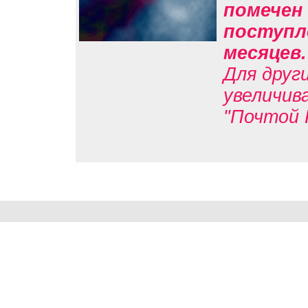
помечен 
поступле
месяцев
Для друг
увеличив
"Почтой 