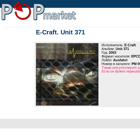
E-Craft. Unit 371
Исполнитель:
E-Craft
Альбом:
Unit 371
Год:
2003
Формат носителя:
EPC
Лэйбл:
Ausfahrt
Номер в каталоге:
PM 0
Товар отсутствует на
Если он будет переизд