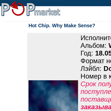
Hot Chip. Why Make Sense?
Исполнит
Альбом:
Год:
18.0
Формат н
Лэйбл:
Do
Номер в 
Срок пол
поступле
поставщ
заказыв