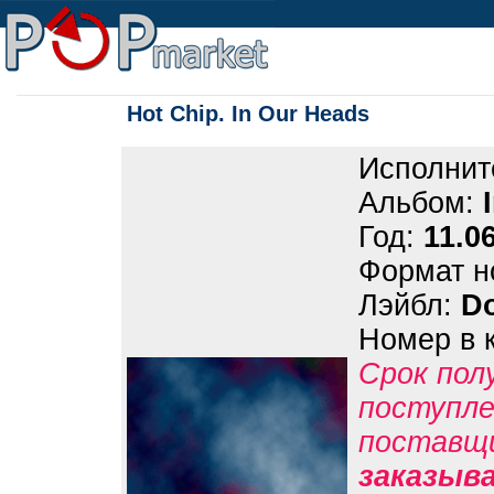
Hot Chip. In Our Heads
Исполнит
Альбом:
Год:
11.0
Формат н
Лэйбл:
Do
Номер в 
Срок пол
поступле
поставщ
заказыв