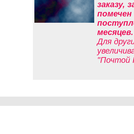
заказу, 
помечен 
поступле
месяцев
Для друг
увеличив
"Почтой 