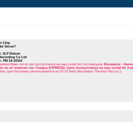
t Chip
ke Sense?
я:
2LP Deluxe
ecording Co Ltd
е:
PM 19-10324
заказа Вами после его поступления на наш склад от поставщика
:
Внимание - данн
ли он не помечен как Товары EXPRESS). Срок поступления на наш склад до 3 м
дов, срок доставки увеличивается на 10-15 дней (доставка "Почтой России").