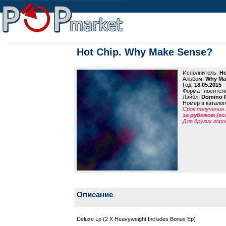
Hot Chip. Why Make Sense?
Исполнитель:
Ho
Альбом:
Why Ma
Год:
18.05.2015
Формат носител
Лэйбл:
Domino R
Номер в каталог
Срок получения 
за рубежом (ес
Для других горо
Описание
Deluxe Lp (2 X Heavyweight Includes Bonus Ep)