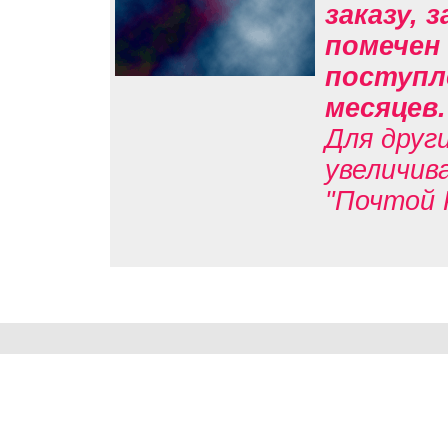
заказу, 
помечен 
поступле
месяцев
Для друг
увеличив
"Почтой 