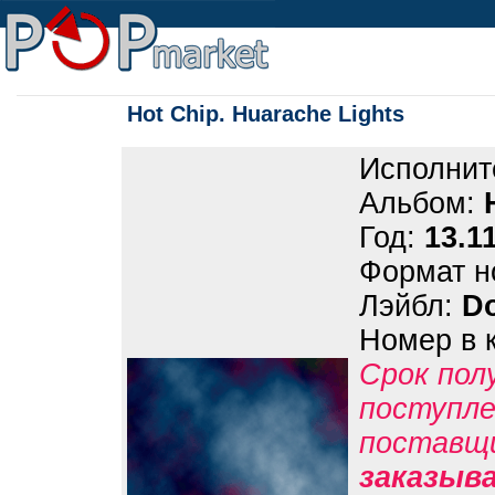
Hot Chip. Huarache Lights
Исполнит
Альбом:
Год:
13.1
Формат н
Лэйбл:
Do
Номер в 
Срок пол
поступле
поставщ
заказыв