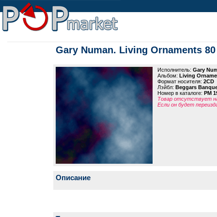
Gary Numan. Living Ornaments 80
Исполнитель:
Gary Nu
Альбом:
Living Orname
Формат носителя:
2CD
Лэйбл:
Beggars Banque
Номер в каталоге:
PM 1
Товар отсутствует на
Если он будет переизд
Описание