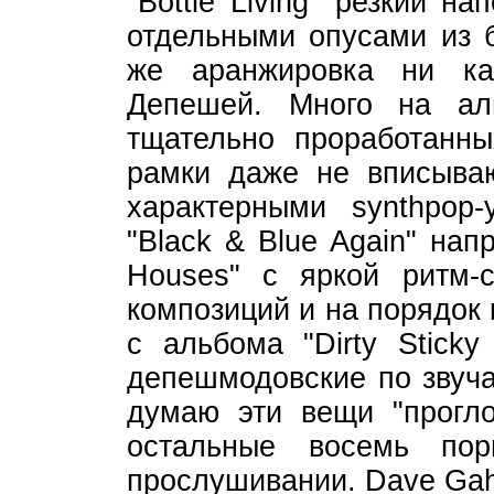
"Bottle Living" резкий н
отдельными опусами из 
же аранжировка ни к
Депешей. Много на ал
тщательно проработанн
рамки даже не вписыва
характерными synthpop
"Black & Blue Again" на
Houses" с яркой ритм-с
композиций и на порядок 
с альбома "Dirty Sticky
депешмодовские по звуча
думаю эти вещи "прогло
остальные восемь по
прослушивании. Dave Gah