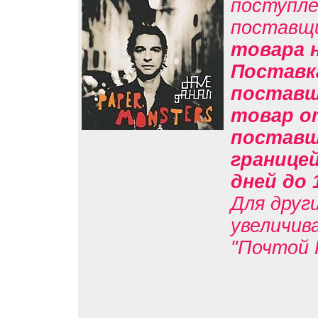
поступле
поставщ
товара н
Поставк
поставщи
товар о
поставщи
границе
дней до 
Для друг
увеличив
"Почтой 