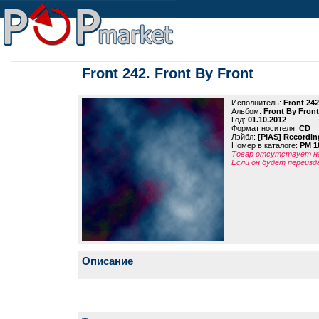
Front 242. Front By Front
Исполнитель:
Front 242
Альбом:
Front By Front
Год:
01.10.2012
Формат носителя:
CD
Лэйбл:
[PIAS] Recordin
Номер в каталоге:
PM 1
Товар отсутствует на
Если он будет переизд
Описание