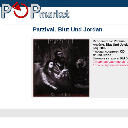
Parzival. Blut Und Jordan
Исполнитель:
Parzival
Альбом:
Blut Und Jord
Год:
2002
Формат носителя:
CD
Лэйбл:
Irond
Номер в каталоге:
PM 0
Товар отсутствует на
Если он будет переизд