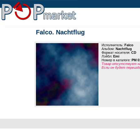
Falco. Nachtflug
Исполнитель:
Falco
Альбом:
Nachtflug
Формат носителя:
CD
Лэйбл:
Emi
Номер в каталоге:
PM 0
Товар отсутствует на
Если он будет переизд