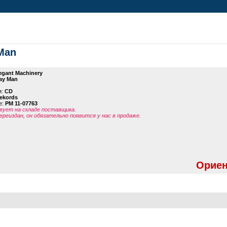
 Man
egant Machinery
ay Man
я:
CD
ekords
е:
PM 11-07763
ует на складе поставщика.
ереиздан, он обязательно появится у нас в продаже.
Ориен