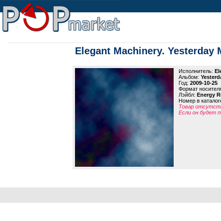
Elegant Machinery. Yesterday
Исполнитель:
El
Альбом:
Yesterd
Год:
2009-10-25
Формат носител
Лэйбл:
Energy R
Номер в каталог
Товар отсутств
Если он будет п