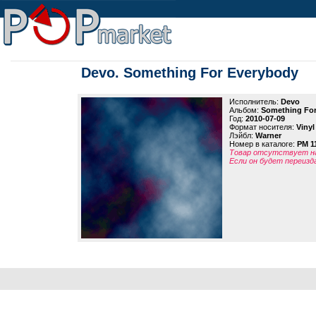
Devo. Something For Everybody
Исполнитель:
Devo
Альбом:
Something Fo
Год:
2010-07-09
Формат носителя:
Vinyl
Лэйбл:
Warner
Номер в каталоге:
PM 1
Товар отсутствует на
Если он будет переизд