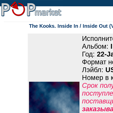
The Kooks. Inside In / Inside Out (
Исполнит
Альбом:
Год:
22-J
Формат н
Лэйбл:
US
Номер в 
Срок пол
поступле
поставщ
заказыв