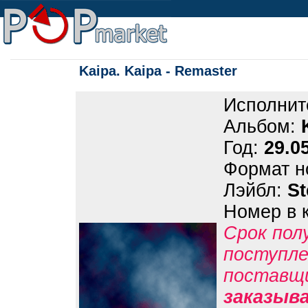
Kaipa. Kaipa - Remaster
Исполнит
Альбом:
Год:
29.0
Формат н
Лэйбл:
S
Номер в 
Срок пол
поступле
поставщ
заказыв