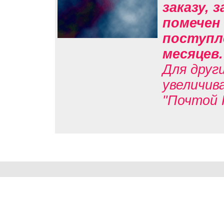
заказу, 
помечен 
поступле
месяцев
Для друг
увеличив
"Почтой 