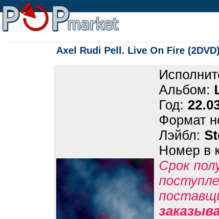
Axel Rudi Pell. Live On Fire (2DVD
Исполнит
Альбом:
Год:
22.0
Формат н
Лэйбл:
S
Номер в 
Срок пол
поступле
поставщ
заказыв