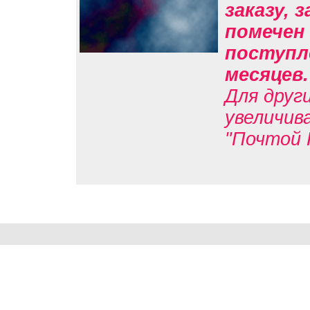
заказу, 
помечен 
поступле
месяцев
Для друг
увеличив
"Почтой 