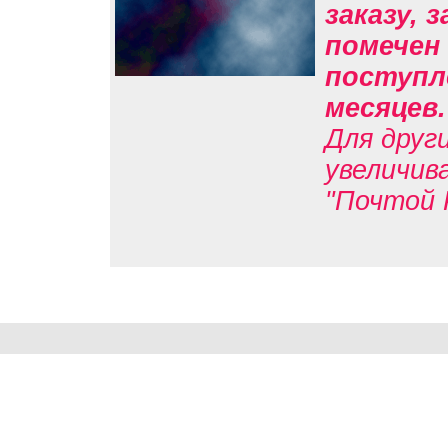
заказу, 
помечен 
поступле
месяцев
Для друг
увеличив
"Почтой 