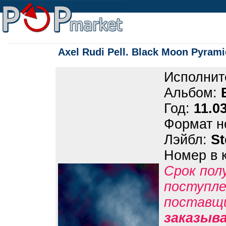
Axel Rudi Pell. Black Moon Pyram
Исполнит
Альбом:
Год:
11.0
Формат н
Лэйбл:
S
Номер в 
Срок пол
поступле
поставщ
заказыв