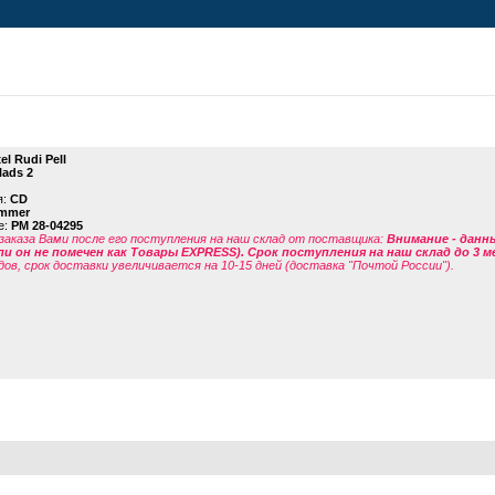
el Rudi Pell
lads 2
я:
CD
mmer
е:
PM 28-04295
заказа Вами после его поступления на наш склад от поставщика
:
Внимание - данн
ли он не помечен как Товары EXPRESS). Срок поступления на наш склад до 3 м
дов, срок доставки увеличивается на 10-15 дней (доставка "Почтой России").