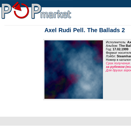
Axel Rudi Pell. The Ballads 2
Исполнитель:
Ax
Альбом:
The Bal
Год:
17.02.1999
Формат носител
Лэйбл:
Steamha
Номер в каталог
Срок получения 
за рубежом (ес
Для других горо