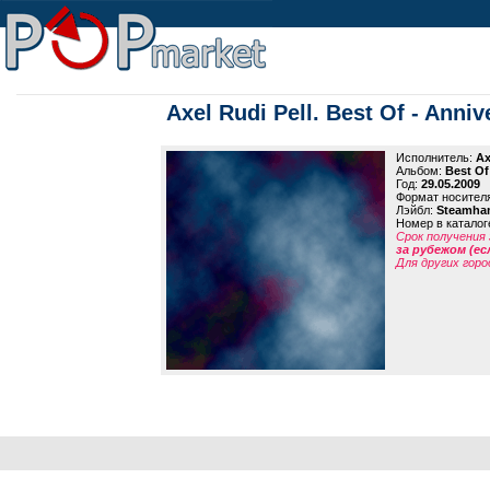
Axel Rudi Pell. Best Of - Anniv
Исполнитель:
Ax
Альбом:
Best Of
Год:
29.05.2009
Формат носител
Лэйбл:
Steamha
Номер в каталог
Срок получения 
за рубежом (ес
Для других горо