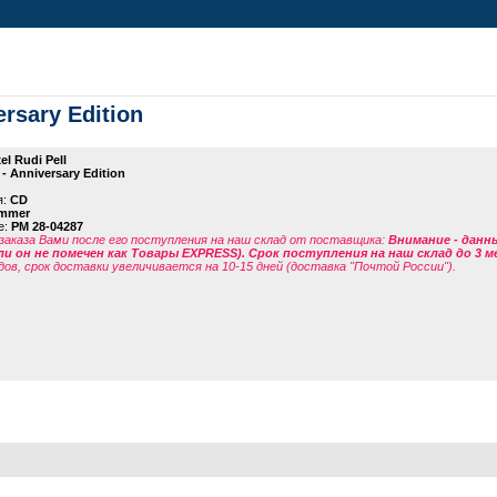
ersary Edition
el Rudi Pell
 - Anniversary Edition
я:
CD
mmer
е:
PM 28-04287
заказа Вами после его поступления на наш склад от поставщика
:
Внимание - данн
ли он не помечен как Товары EXPRESS). Срок поступления на наш склад до 3 м
дов, срок доставки увеличивается на 10-15 дней (доставка "Почтой России").