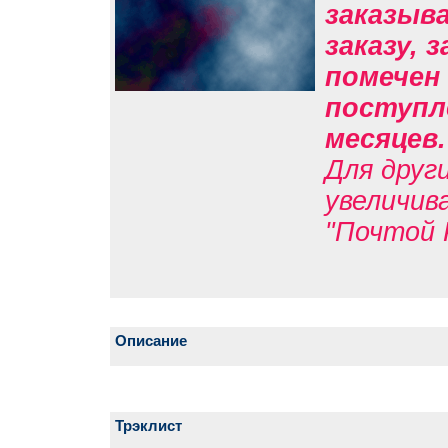
заказыв
заказу, 
помечен 
поступле
месяцев
Для друг
увеличив
"Почтой 
Описание
Трэклист