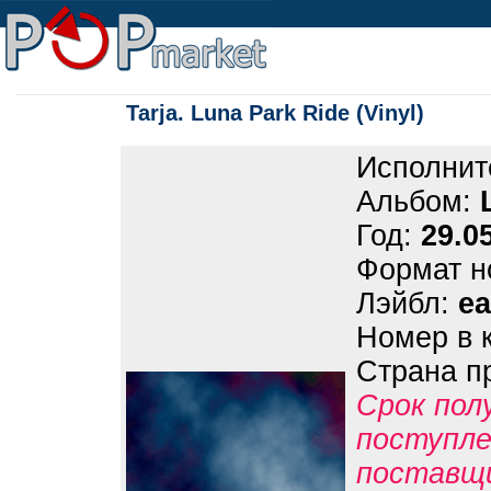
Tarja. Luna Park Ride (Vinyl)
Исполнит
Альбом:
Год:
29.0
Формат н
Лэйбл:
e
Номер в 
Страна п
Срок пол
поступле
поставщ