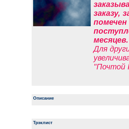
заказыв
заказу, 
помечен 
поступле
месяцев
Для друг
увеличив
"Почтой 
Описание
Трэклист