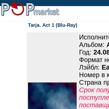
Tarja. Act 1 (Blu-Ray)
Исполнит
Альбом:
Год:
24.0
Формат н
Лэйбл:
E
Номер в 
Страна п
Срок пол
поступле
поставщ