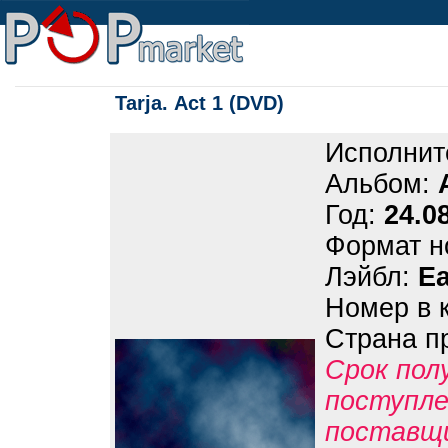
Tarja. Act 1 (DVD)
Исполнит
Альбом:
Год:
24.0
Формат н
Лэйбл:
E
Номер в 
Страна п
Срок пол
поступле
поставщ