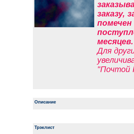
заказыв
заказу, 
помечен 
поступле
месяцев
Для друг
увеличив
"Почтой 
Описание
Трэклист