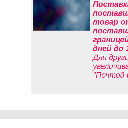
Поставк
поставщи
товар о
поставщи
границе
дней до 
Для друг
увеличив
"Почтой 