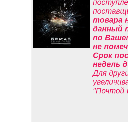
поступле
поставщ
товара н
данный 
по Вашем
не помеч
Срок пос
недель д
Для друг
увеличив
"Почтой 