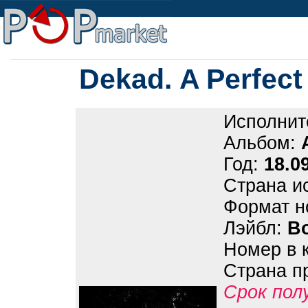
Dekad. A Perfect
Исполнит
Альбом:
Год:
18.0
Страна и
Формат н
Лэйбл:
B
Номер в 
Страна п
Срок пол