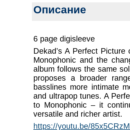
Описание
6 page digisleeve
Dekad’s A Perfect Picture c
Monophonic and the chang
album follows the same soli
proposes a broader rang
basslines more intimate m
and ultrapop tunes. A Perfe
to Monophonic – it conti
versatile and richer artist.
https://youtu.be/85x5CRz