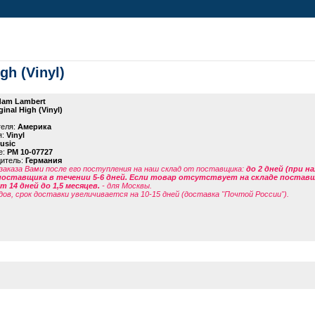
gh (Vinyl)
am Lambert
ginal High (Vinyl)
теля:
Америка
я:
Vinyl
usic
е:
PM 10-07727
дитель:
Германия
заказа Вами после его поступления на наш склад от поставщика
:
до 2 дней (при н
поставщика в течении 5-6 дней. Если товар отсутствует на складе поставщи
 14 дней до 1,5 месяцев.
- для Москвы.
дов, срок доставки увеличивается на 10-15 дней (доставка "Почтой России").