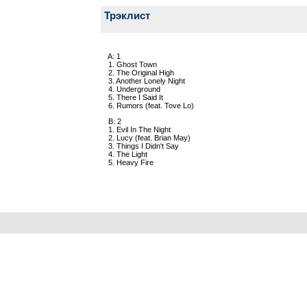
Трэклист
A: 1
1. Ghost Town
2. The Original High
3. Another Lonely Night
4. Underground
5. There I Said It
6. Rumors (feat. Tove Lo)
B: 2
1. Evil In The Night
2. Lucy (feat. Brian May)
3. Things I Didn't Say
4. The Light
5. Heavy Fire