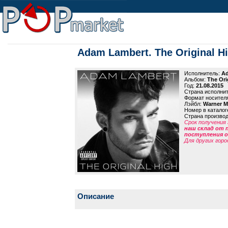
Adam Lambert. The Original Hi
Исполнитель:
Ad
Альбом:
The Ori
Год:
21.08.2015
Страна исполни
Формат носител
Лэйбл:
Warner M
Номер в каталог
Страна произво
Срок получения 
наш склад от 
поступления от
Для других горо
Описание