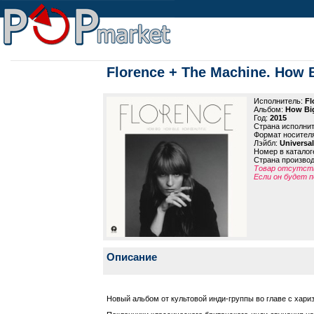
Florence + The Machine. How B
Исполнитель:
Fl
Альбом:
How Big
Год:
2015
Страна исполни
Формат носител
Лэйбл:
Universal
Номер в каталог
Страна произво
Товар отсутств
Если он будет п
Описание
Новый альбом от культовой инди-группы во главе с хари