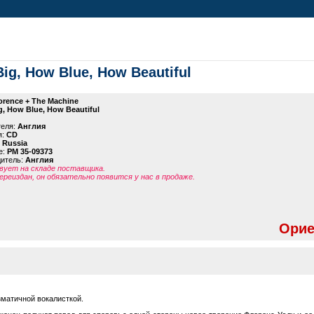
ig, How Blue, How Beautiful
orence + The Machine
, How Blue, How Beautiful
теля:
Англия
я:
CD
 Russia
е:
PM 35-09373
дитель:
Англия
ует на складе поставщика.
ереиздан, он обязательно появится у нас в продаже.
Орие
зматичной вокалисткой.