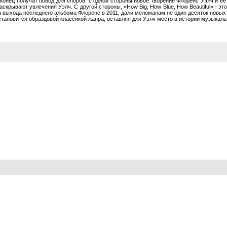
аконец получат повод для споров: с одной стороны новое творение Флоренс Уэлч и е
скрывают увлечения Уэлч. С другой стороны, «How Big, How Blue, How Beautiful» - э
 выхода последнего альбома Флоренс в 2011, дали меломанам не один десяток новых 
тановится образцовой классикой жанра, оставляя для Уэлч место в истории музыкаль