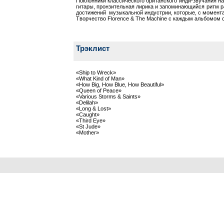
Поклонники классического британского инди-звучания н
гитары, пронзительная лирика и запоминающийся ритм ра
достижений музыкальной индустрии, которые, с момента
Творчество Florence & The Machine с каждым альбомом с
Трэклист
«Ship to Wreck»
«What Kind of Man»
«How Big, How Blue, How Beautiful»
«Queen of Peace»
«Various Storms & Saints»
«Delilah»
«Long & Lost»
«Caught»
«Third Eye»
«St Jude»
«Mother»