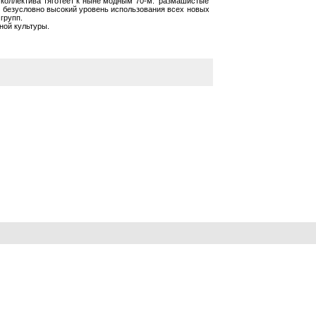
е коллектива тяготеет к ныне модным 70-м: размашистые
то безусловно высокий уровень использования всех новых
групп.
ной культуры.