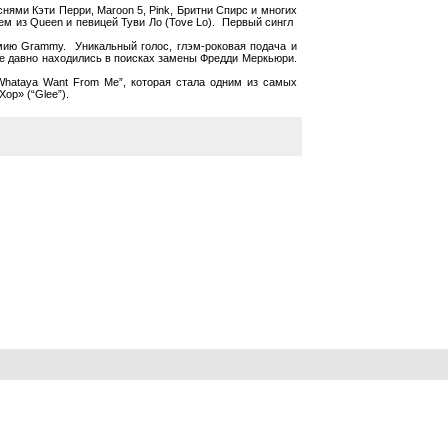
нями Кэти Перри, Maroon 5, Pink, Бритни Спирс и многих
ем из Queen и певицей Туви Ло (Tove Lo). Первый сингл
емию Grammy. Уникальный голос, глэм-роковая подача и
ые давно находились в поисках замены Фредди Меркьюри.
“Whataya Want From Me”, которая стала одним из самых
ор» (“Glee”).