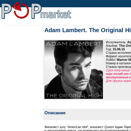
Adam Lambert. The Original H
Исполнитель:
Ad
Альбом:
The Ori
Год:
15.06.15
Страна исполни
Формат носител
Лэйбл:
Warner M
Номер в каталог
Страна произво
Срок получения 
наш склад от 
поступления от
Для других горо
Описание
Финалист шоу “American Idol”, вокалист Queen Адам Ла
в дискографии певца, заслужившего мультиплатиновый 