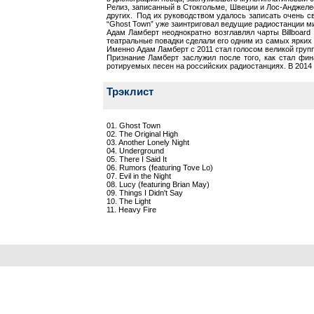
Релиз, записанный в Стокгольме, Швеции и Лос-Анджелес
других. Под их руководством удалось записать очень с
“Ghost Town” уже заинтриговал ведущие радиостанции м
Адам Ламберт неоднократно возглавлял чарты Billboar
театральные повадки сделали его одним из самых ярких
Именно Адам Ламберт с 2011 стал голосом великой групп
Признание Ламберт заслужил после того, как стал фин
ротируемых песен на российских радиостанциях. В 2014 
Трэклист
01. Ghost Town
02. The Original High
03. Another Lonely Night
04. Underground
05. There I Said It
06. Rumors (featuring Tove Lo)
07. Evil in the Night
08. Lucy (featuring Brian May)
09. Things I Didn't Say
10. The Light
11. Heavy Fire