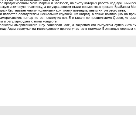
е продюсировали Макс Мартин и Shellback, на счету которых работа над лучшими пес
вежую и хитовую пластинку, а ее украшением стали совместные треки с Брайаном Мэ
ира и был назван многочисленными критиками потенциальным хитом этого лета.
d и является обладателем нескольких крупнейших наград, а также номинацию на пр
 американских поп-артистов последних лет. Его талант не прошел мимо Queen, котор
ы и регулярно дает с ними концерты.
алистом американского шоу “American Idol”, а закрепил его выпуском супер-хита 
году Адам вернулся на телевидение и принял участие в съемках 5 эпизодов сериала «Х