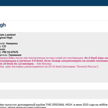
igh
am Lambert
ginal High
теля:
Америка
я:
CD
usic
е:
PM 10-07575
дитель:
Германия
заказа Вами после его поступления на наш склад от поставщика
:
до 2 дней (при н
поставщика в течении 5-6 дней. Если товар отсутствует на складе поставщи
 14 дней до 1,5 месяцев.
- для Москвы.
дов, срок доставки увеличивается на 10-15 дней (доставка "Почтой России").
мберт выпустит долгожданный альбом THE ORIGINAL HIGH в июне 2015 года на лейбле W
статус двумя предыдущими работами.