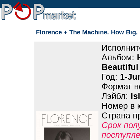
Florence + The Machine. How Big,
Исполнит
Альбом:
Beautiful
Год:
1-Ju
Формат н
Лэйбл:
Is
Номер в 
Страна п
Срок пол
поступле