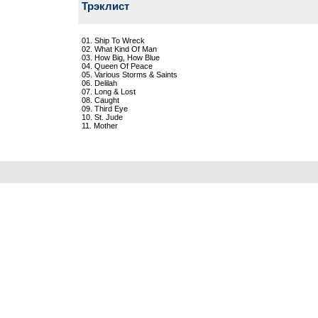
Трэклист
01. Ship To Wreck
02. What Kind Of Man
03. How Big, How Blue
04. Queen Of Peace
05. Various Storms & Saints
06. Delilah
07. Long & Lost
08. Caught
09. Third Eye
10. St. Jude
11. Mother