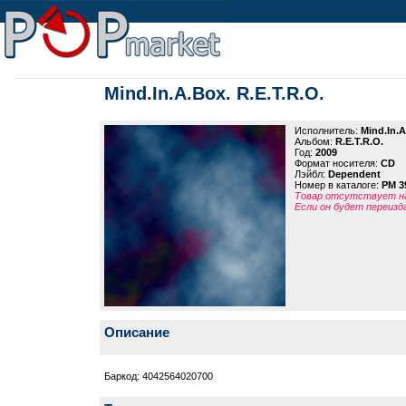
Mind.In.A.Box. R.E.T.R.O.
Исполнитель:
Mind.In.
Альбом:
R.E.T.R.O.
Год:
2009
Формат носителя:
CD
Лэйбл:
Dependent
Номер в каталоге:
PM 3
Товар отсутствует на
Если он будет переизд
Описание
Баркод: 4042564020700