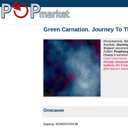
Green Carnation. Journey To T
Исполнитель:
Gr
Альбом:
Journey
Формат носител
Лэйбл:
Prophec
Номер в каталог
Срок получения 
товар заказыва
недель до 3 ме
Для других горо
Описание
Баркод: 4039053703138