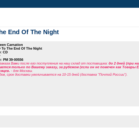
he End Of The Night
een Carnation
 To The End Of The Night
я:
CD
y
е:
PM 39-00556
заказа Вами после его поступления на наш склад от поставщика
:
до 2 дней (при н
ется только по Вашему заказу, за рубежом (если он не помечен как Товары 
сяцев.
- для Москвы.
дов, срок доставки увеличивается на 10-15 дней (доставка "Почтой России").