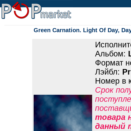
Green Carnation. Light Of Day, Da
Исполнит
Альбом:
Формат н
Лэйбл:
P
Номер в 
Срок пол
поступле
поставщ
товара н
данный 