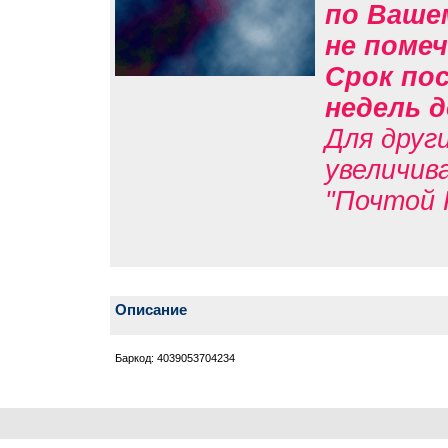
по Вашем
не помеч
Срок пос
недель д
Для друг
увеличив
"Почтой 
Описание
Баркод: 4039053704234