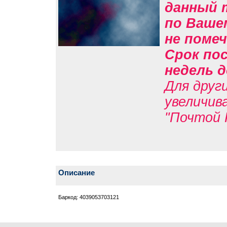
данный 
по Вашем
не помеч
Срок пос
недель д
Для друг
увеличив
"Почтой 
Описание
Баркод: 4039053703121