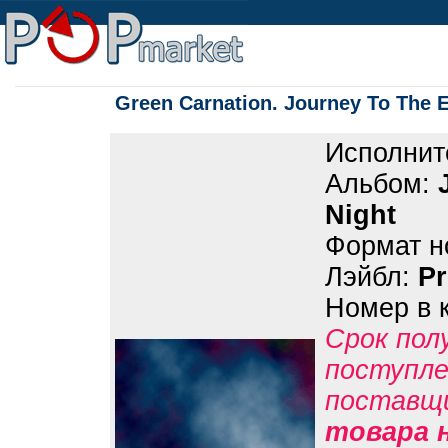
Green Carnation. Journey To The 
Исполнит
Альбом:
Night
Формат н
Лэйбл:
P
Номер в 
Срок пол
поступле
поставщ
товара н