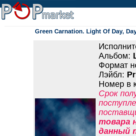
Green Carnation. Light Of Day, Da
Исполнит
Альбом:
Формат н
Лэйбл:
P
Номер в 
Срок пол
поступле
поставщ
товара н
данный 