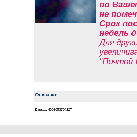
по Вашем
не помеч
Срок пос
недель д
Для друг
увеличив
"Почтой 
Описание
Баркод: 4039053704227