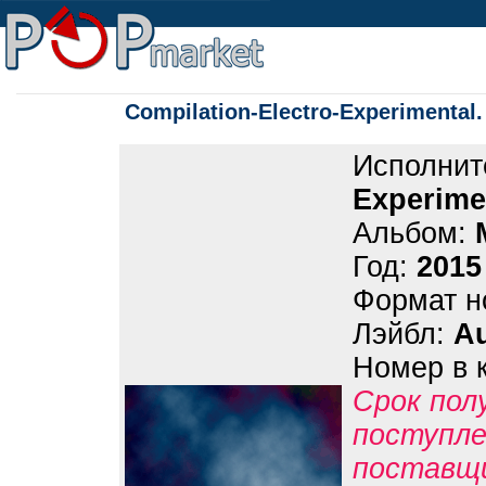
Compilation-Electro-Experimenta
Исполнит
Experime
Альбом:
Год:
2015
Формат н
Лэйбл:
A
Номер в 
Срок пол
поступле
поставщ