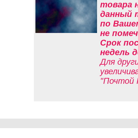
товара н
данный 
по Вашем
не помеч
Срок пос
недель д
Для друг
увеличив
"Почтой 