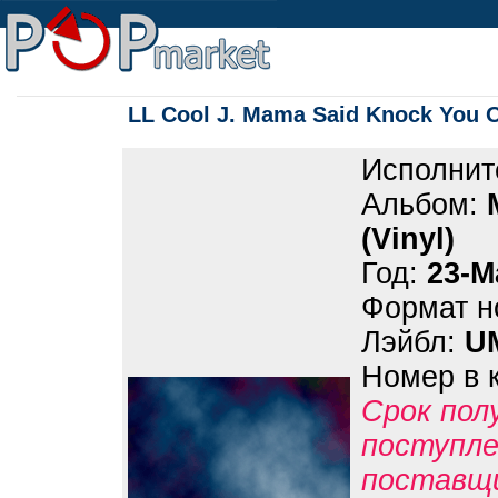
LL Cool J. Mama Said Knock You O
Исполнит
Альбом:
(Vinyl)
Год:
23-M
Формат н
Лэйбл:
U
Номер в 
Срок пол
поступле
поставщ