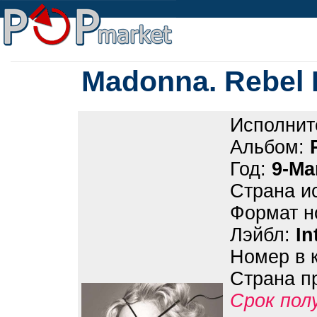
Madonna. Rebel 
Исполнит
Альбом:
Год:
9-Ma
Страна и
Формат н
Лэйбл:
In
Номер в 
Страна п
Срок пол