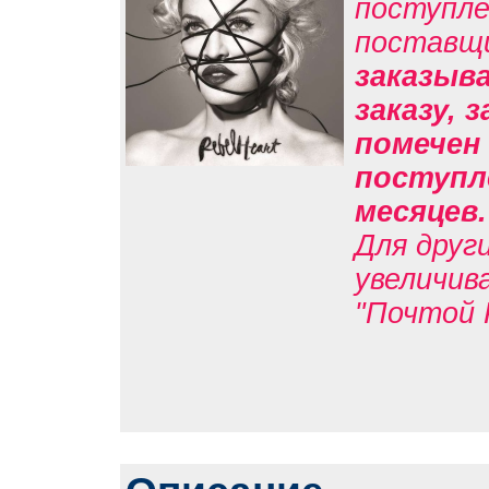
поступле
поставщ
заказыв
заказу, 
помечен 
поступле
месяцев
Для друг
увеличив
"Почтой 