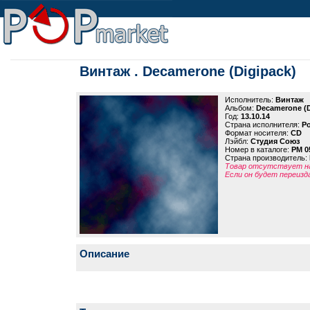
Винтаж . Decamerone (Digipack)
Исполнитель:
Винтаж
Альбом:
Decamerone (D
Год:
13.10.14
Страна исполнителя:
Р
Формат носителя:
CD
Лэйбл:
Студия Союз
Номер в каталоге:
PM 0
Страна производитель:
Товар отсутствует на
Если он будет переизд
Описание