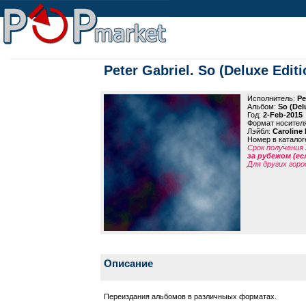
Peter Gabriel. So (Deluxe Editi
Исполнитель:
Pe
Альбом:
So (Del
Год:
2-Feb-2015
Формат носител
Лэйбл:
Caroline 
Номер в каталог
Срок получения 
за рубежом (ес
Для других горо
Описание
Переиздания альбомов в различныых форматах.