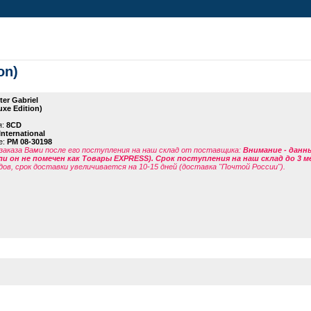
on)
ter Gabriel
uxe Edition)
я:
8CD
International
е:
PM 08-30198
заказа Вами после его поступления на наш склад от поставщика
:
Внимание - данн
ли он не помечен как Товары EXPRESS). Срок поступления на наш склад до 3 м
дов, срок доставки увеличивается на 10-15 дней (доставка "Почтой России").