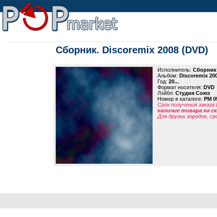
Сборник. Discoremix 2008 (DVD)
Исполнитель:
Сборник
Альбом:
Discoremix 20
Год:
20...
Формат носителя:
DVD
Лэйбл:
Студия Союз
Номер в каталоге:
PM 0
Срок получения заказа
наличие товара на 
Для других городов, ср